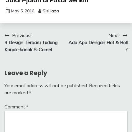
Jalan-jalan di Pasar Serikin
May 5, 2016
SisHaza
Post
Previous:
Next:
3 Design Terbaru Tudung
Ada Apa Dengan Hot & Roll
navigation
Kanak-kanak Si Comel
?
Leave a Reply
Your email address will not be published.
Required fields
are marked
*
Comment
*