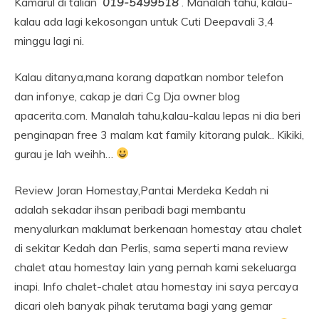
Kamarul di talian
019-5499518
. Manalah tahu, kalau-
kalau ada lagi kekosongan untuk Cuti Deepavali 3,4
minggu lagi ni.
Kalau ditanya,mana korang dapatkan nombor telefon
dan infonye, cakap je dari Cg Dja owner blog
apacerita.com. Manalah tahu,kalau-kalau lepas ni dia beri
penginapan free 3 malam kat family kitorang pulak.. Kikiki,
gurau je lah weihh…
Review Joran Homestay,Pantai Merdeka Kedah ni
adalah sekadar ihsan peribadi bagi membantu
menyalurkan maklumat berkenaan homestay atau chalet
di sekitar Kedah dan Perlis, sama seperti mana review
chalet atau homestay lain yang pernah kami sekeluarga
inapi. Info chalet-chalet atau homestay ini saya percaya
dicari oleh banyak pihak terutama bagi yang gemar