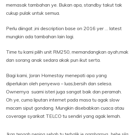
memasak tambahan ye. Bukan apa, standby takut tak
cukup pulak untuk semua.
Perlu diingat ,ini description base on 2016 yer … latest
mungkin ada tambahan lain lagi.
Time tu kami pilih unit RM250, memandangkan ayah,mak
dan sorang anak sedara akak pun ikut serta.
Bagi kami, Joran Homestay menepati apa yang
diperlukan oleh penyewa – luas,bersih dan selesa.
Ownernya suami isteri juga sangat baik dan peramah.
Oh ye, cuma liputan internet pada masa tu agak slow
macam siput gondang. Mungkin disebabkan cuaca atau
coverage syarikat TELCO tu sendiri yang agak lemah.
Ikan tengah pening sebab tu terbalik je gambarnya…hehe sila