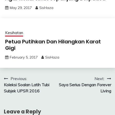
May 29, 2017
SisHaza
Kesihatan
Petua Putihkan Dan Hilangkan Karat
Gigi
February 5, 2017
SisHaza
Post
Previous:
Next:
Koleksi Soalan Latih Tubi
Saya Serius Dengan Forever
navigation
Subjek UPSR 2016
Living
Leave a Reply