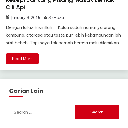
Resepi Jantung Pisang Masak Lemak
Cili Api
January 8, 2015
SisHaza
Dengan lafaz Bismillah … Kalau sudah namanya orang
kampung, citarasa atau taste pun lebih kekampungan lah
sikit heheh. Tapi saya tak pernah berasa malu dilahirkan
Read More
Carian Lain
Search
for: