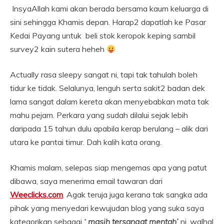
InsyaAllah kami akan berada bersama kaum keluarga di
sini sehingga Khamis depan. Harap2 dapatlah ke Pasar
Kedai Payang untuk beli stok keropok keping sambil
survey2 kain sutera heheh
Actually rasa sleepy sangat ni, tapi
tak tahulah boleh
tidur ke tidak. Selalunya, lenguh serta sakit2 badan dek
lama sangat dalam kereta akan menyebabkan mata tak
mahu pejam. Perkara yang sudah dilalui sejak lebih
daripada 15 tahun dulu apabila kerap berulang – alik dari
utara ke pantai timur. Dah kalih kata orang.
Khamis malam, selepas siap mengemas apa yang patut
dibawa, saya menerima email tawaran dari
Weeclicks.com
. Agak teruja juga kerana tak sangka ada
pihak yang menyedari kewujudan blog yang suka saya
kategorikan sebagai
‘ masih tersangat mentah’
ni, walhal