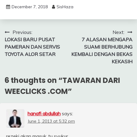
December 7, 2018
SisHaza
Post
Previous:
Next:
LOKASI BARU PUSAT
7 ALASAN MENGAPA
navigation
PAMERAN DAN SERVIS
SUAMI BERHUBUNG
TOYOTA ALOR SETAR
KEMBALI DENGAN BEKAS
KEKASIH
6 thoughts on “
TAWARAN DARI
WEECLICKS .COM
”
hanafi abdullah
says:
June 1, 2013 at 5:32 pm
rezeki akan masuk..tu syukur