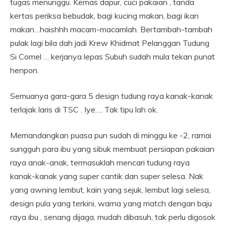
tugas menunggu. Kemas dapur, cuci pakaian , tanda
kertas periksa bebudak, bagi kucing makan, bagi ikan
makan…haishhh macam-macamlah. Bertambah-tambah
pulak lagi bila dah jadi Krew Khidmat Pelanggan Tudung
Si Comel … kerjanya lepas Subuh sudah mula tekan punat
henpon.
Semuanya gara-gara 5 design tudung raya kanak-kanak
terlajak laris di TSC . Iye…. Tak tipu lah ok.
Memandangkan puasa pun sudah di minggu ke -2, ramai
sungguh para ibu yang sibuk membuat persiapan pakaian
raya anak-anak, termasuklah mencari tudung raya
kanak-kanak yang super cantik dan super selesa. Nak
yang awning lembut, kain yang sejuk, lembut lagi selesa,
design pula yang terkini, warna yang match dengan baju
raya ibu , senang dijaga, mudah dibasuh, tak perlu digosok