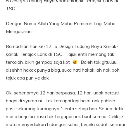
5 Design Tudung Raya Kanak-kanak Terlajak Laris di
TSC
Dengan Nama Allah Yang Maha Pemurah Lagi Maha
Mengasihani
Ramadhan hari ke-12.. 5 Design Tudung Raya Kanak-
kanak Terlajak Laris di TSC . Tajuk entri memang tak
terkalah, bikin gempaq saja kot
. Boleh tak gituuuu…
aisehhh hakak punya blog, suka hati hakak lah nak boh
tajuk apa pun ye dak
Ok, sebenarnya 12 hari berpuasa, 12 hari jugak bercuti
bagai di syurga ni …tak tercapai lagi hajat nak publish
post sekurang-kurangnya 1 entri setiap hari. Setiap detik
masa berjalan, rasa tak tergapai nak buat semua. Celik je
mata menyediakan hidangan sahur, berjela sudah senarai